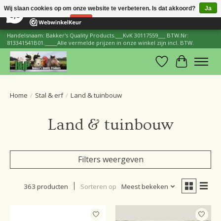
×
206
Reviews
Wij slaan cookies op om onze website te verbeteren. Is dat akkoord?
Ja
8,8
Nee
Meer over cookies »
Handelsnaam: Bakker's Quality Products.___KvK 30117559___ BTW.Nr:
813341541B01._____Alle vermelde prijzen in onze winkel zijn incl. BTW.
Verlanglijst
Winkelwa
Home
/
Stal & erf
/
Land & tuinbouw
Land & tuinbouw
Filters weergeven
363 producten
Sorteren op
Meest bekeken