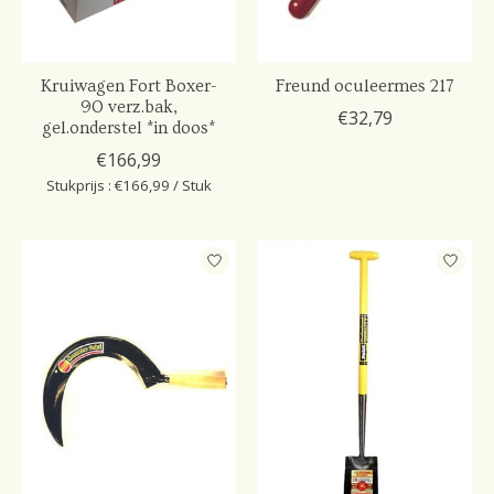
Kruiwagen Fort Boxer-
Freund oculeermes 217
90 verz.bak,
€32,79
gel.onderstel *in doos*
€166,99
Stukprijs : €166,99 / Stuk