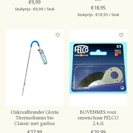
€9,99
€18,95
Stukprijs : €9,99 / Stuk
Stukprijs : €18,95 / Stuk
Onkruidbrander Gloria
BOVENMES voor
Thermoflamm bio
snoeischaar FELCO
Classic met gasbus
2,4,11
€37,99
€20,99