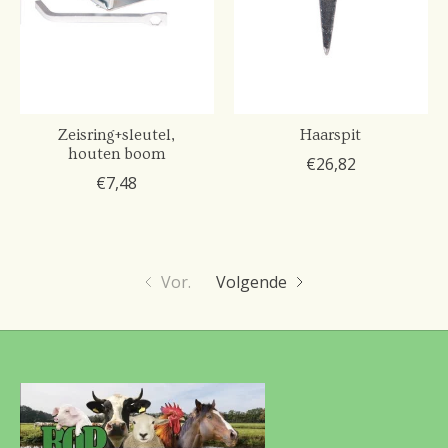
Zeisring+sleutel,
Haarspit
houten boom
€26,82
€7,48
Vor.
Volgende