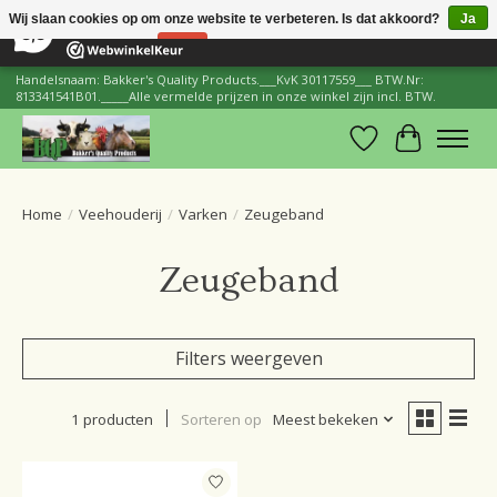
×
206
Reviews
Wij slaan cookies op om onze website te verbeteren. Is dat akkoord?
Ja
8,8
Nee
Meer over cookies »
Handelsnaam: Bakker's Quality Products.___KvK 30117559___ BTW.Nr:
813341541B01._____Alle vermelde prijzen in onze winkel zijn incl. BTW.
Verlanglijst
Winkelwa
Home
/
Veehouderij
/
Varken
/
Zeugeband
Zeugeband
Filters weergeven
1 producten
Sorteren op
Meest bekeken