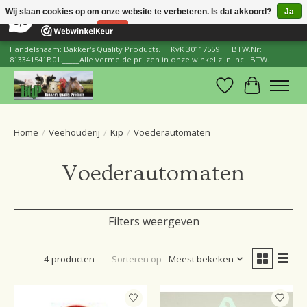
×
206
Reviews
Wij slaan cookies op om onze website te verbeteren. Is dat akkoord?
Ja
8,8
Nee
Meer over cookies »
Handelsnaam: Bakker's Quality Products.___KvK 30117559___ BTW.Nr:
813341541B01._____Alle vermelde prijzen in onze winkel zijn incl. BTW.
Verlanglijst
Winkelwa
Home
/
Veehouderij
/
Kip
/
Voederautomaten
Voederautomaten
Filters weergeven
4 producten
Sorteren op
Meest bekeken