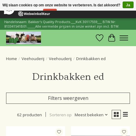
×
206
Reviews
Wij slaan cookies op om onze website te verbeteren. Is dat akkoord?
Ja
8,8
Nee
Meer over cookies »
Handelsnaam: Bakker's Quality Products.___KvK 30117559___ BTW.Nr:
813341541B01._____Alle vermelde prijzen in onze winkel zijn incl. BTW.
Verlanglijst
Winkelwa
Home
/
Veehouderij
/
Veehouderij
/
Drinkbakken ed
Drinkbakken ed
Filters weergeven
62 producten
Sorteren op
Meest bekeken