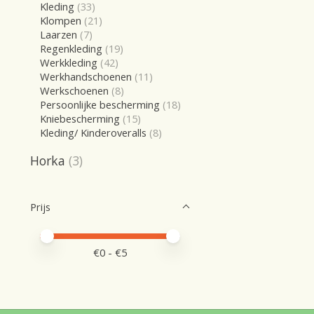
Kleding
(33)
Klompen
(21)
Laarzen
(7)
Regenkleding
(19)
Werkkleding
(42)
Werkhandschoenen
(11)
Werkschoenen
(8)
Persoonlijke bescherming
(18)
Kniebescherming
(15)
Kleding/ Kinderoveralls
(8)
Horka
(3)
Prijs
Minimale prijswaarde
Price maximum value
€
0
- €
5