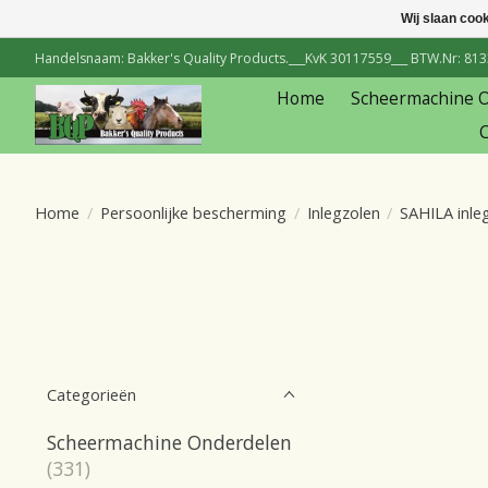
Wij slaan coo
Handelsnaam: Bakker's Quality Products.___KvK 30117559___ BTW.Nr: 81334
Home
Scheermachine 
C
Home
/
Persoonlijke bescherming
/
Inlegzolen
/
SAHILA inle
Categorieën
Scheermachine Onderdelen
(331)