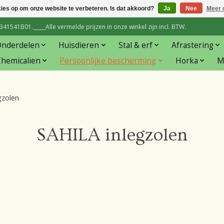
kies op om onze website te verbeteren. Is dat akkoord?
Ja
Nee
Meer 
1541B01._____Alle vermelde prijzen in onze winkel zijn incl. BTW.
Onderdelen
Huisdieren
Stal & erf
Afrastering
hemicalien
Persoonlijke bescherming
Horka
M
gzolen
SAHILA inlegzolen