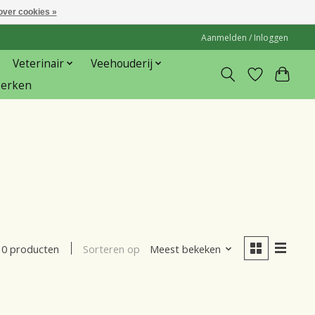
over cookies »
Aanmelden / Inloggen
Veterinair
Veehouderij
erken
Sorteren op
Meest bekeken
0 producten