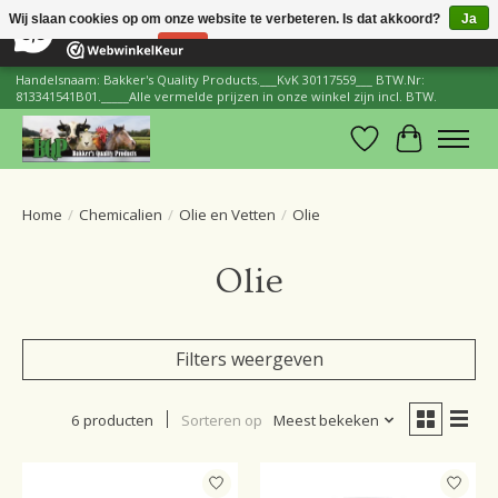
×
206
Reviews
Wij slaan cookies op om onze website te verbeteren. Is dat akkoord?
Ja
8,8
Nee
Meer over cookies »
Handelsnaam: Bakker's Quality Products.___KvK 30117559___ BTW.Nr:
813341541B01._____Alle vermelde prijzen in onze winkel zijn incl. BTW.
Verlanglijst
Winkelwa
Home
/
Chemicalien
/
Olie en Vetten
/
Olie
Olie
Filters weergeven
6 producten
Sorteren op
Meest bekeken