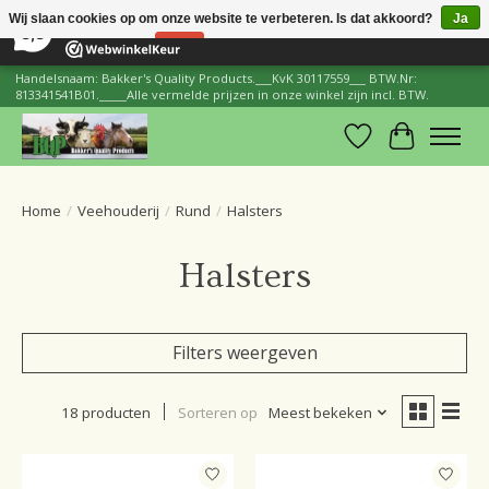
×
206
Reviews
Wij slaan cookies op om onze website te verbeteren. Is dat akkoord?
Ja
8,8
Nee
Meer over cookies »
Handelsnaam: Bakker's Quality Products.___KvK 30117559___ BTW.Nr:
813341541B01._____Alle vermelde prijzen in onze winkel zijn incl. BTW.
Verlanglijst
Winkelwa
Home
/
Veehouderij
/
Rund
/
Halsters
Halsters
Filters weergeven
18 producten
Sorteren op
Meest bekeken