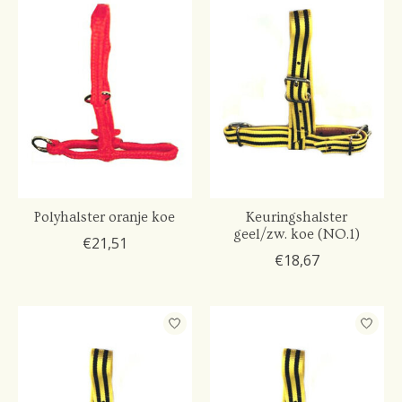
Polyhalster oranje koe
Keuringshalster
geel/zw. koe (NO.1)
€21,51
€18,67