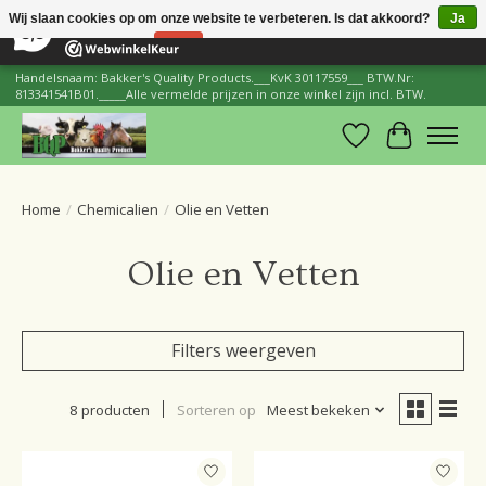
×
206
Reviews
Wij slaan cookies op om onze website te verbeteren. Is dat akkoord?
Ja
8,8
Nee
Meer over cookies »
Handelsnaam: Bakker's Quality Products.___KvK 30117559___ BTW.Nr:
813341541B01._____Alle vermelde prijzen in onze winkel zijn incl. BTW.
Verlanglijst
Winkelwa
Home
/
Chemicalien
/
Olie en Vetten
Olie en Vetten
Filters weergeven
8 producten
Sorteren op
Meest bekeken