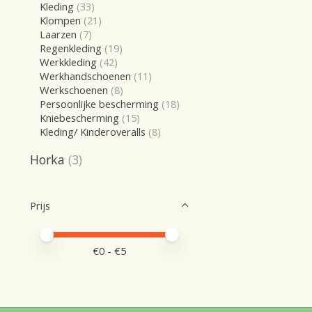
Kleding
(33)
Klompen
(21)
Laarzen
(7)
Regenkleding
(19)
Werkkleding
(42)
Werkhandschoenen
(11)
Werkschoenen
(8)
Persoonlijke bescherming
(18)
Kniebescherming
(15)
Kleding/ Kinderoveralls
(8)
Horka
(3)
Prijs
Minimale prijswaarde
Price maximum value
€
0
- €
5