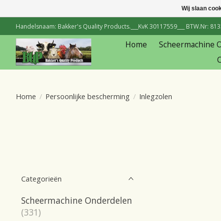
Wij slaan coo
Handelsnaam: Bakker's Quality Products.___KvK 30117559___ BTW.Nr: 81334
Home
Scheermachine 
C
Home
/
Persoonlijke bescherming
/
Inlegzolen
Categorieën
Scheermachine Onderdelen
(331)