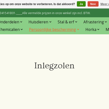
kies op om onze website te verbeteren. Is dat akkoord?
Ja
Nee
Meer 
1541B01._____Alle vermelde prijzen in onze winkel zijn incl. BTW.
Onderdelen
Huisdieren
Stal & erf
Afrastering
hemicalien
Persoonlijke bescherming
Horka
M
Inlegzolen