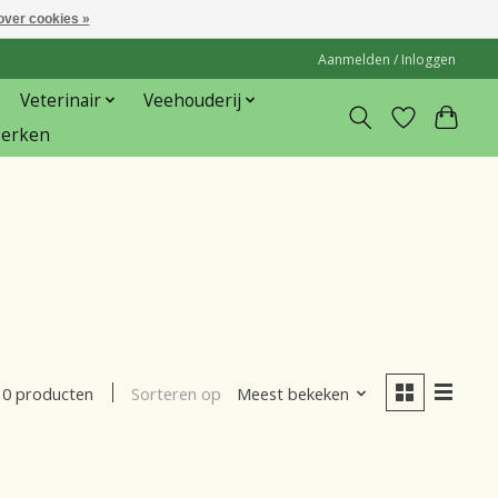
over cookies »
Aanmelden / Inloggen
Veterinair
Veehouderij
erken
Sorteren op
Meest bekeken
0 producten