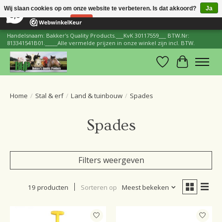
×
206
Reviews
Wij slaan cookies op om onze website te verbeteren. Is dat akkoord?
Ja
8,8
Nee
Meer over cookies »
Handelsnaam: Bakker's Quality Products.___KvK 30117559___ BTW.Nr:
813341541B01._____Alle vermelde prijzen in onze winkel zijn incl. BTW.
Verlanglijst
Winkelwa
Home
/
Stal & erf
/
Land & tuinbouw
/
Spades
Spades
Filters weergeven
19 producten
Sorteren op
Meest bekeken