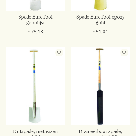
Spade EuroTool
Spade EuroTool epoxy
gepolijst
gold
€75,13
€51,01
Dulspade, met essen
Draineerboor spade,