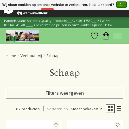
×
206
Reviews
Wij slaan cookies op om onze website te verbeteren. Is dat akkoord?
Ja
8,8
Nee
Meer over cookies »
Handelsnaam: Bakker's Quality Products.___KvK 30117559___ BTW.Nr:
813341541B01._____Alle vermelde prijzen in onze winkel zijn incl. BTW.
Verlanglijst
Winkelwa
Home
/
Veehouderij
/
Schaap
Schaap
Filters weergeven
67 producten
Sorteren op
Meest bekeken