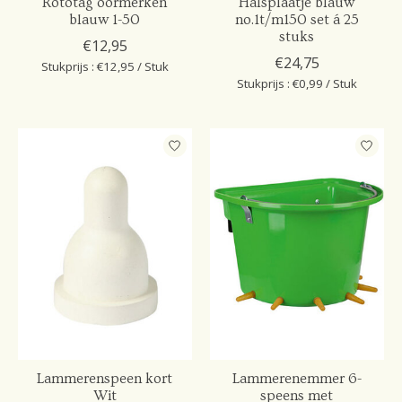
Rototag oormerken
Halsplaatje blauw
blauw 1-50
no.1t/m150 set á 25
stuks
€12,95
€24,75
Stukprijs : €12,95 / Stuk
Stukprijs : €0,99 / Stuk
Lammerenspeen kort
Lammerenemmer 6-
Wit
speens met