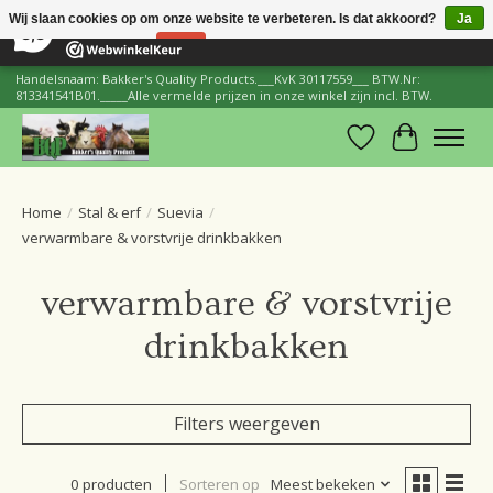
×
206
Reviews
Wij slaan cookies op om onze website te verbeteren. Is dat akkoord?
Ja
8,8
Nee
Meer over cookies »
Handelsnaam: Bakker's Quality Products.___KvK 30117559___ BTW.Nr:
813341541B01._____Alle vermelde prijzen in onze winkel zijn incl. BTW.
Verlanglijst
Winkelwa
Home
/
Stal & erf
/
Suevia
/
verwarmbare & vorstvrije drinkbakken
verwarmbare & vorstvrije
drinkbakken
Filters weergeven
0 producten
Sorteren op
Meest bekeken