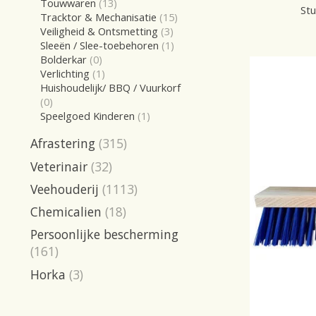
Touwwaren
(13)
Stu
Tracktor & Mechanisatie
(15)
Veiligheid & Ontsmetting
(3)
Sleeën / Slee-toebehoren
(1)
Bolderkar
(0)
Verlichting
(1)
Huishoudelijk/ BBQ / Vuurkorf
(0)
Speelgoed Kinderen
(1)
Afrastering
(315)
Veterinair
(32)
Veehouderij
(1113)
Chemicalien
(18)
Persoonlijke bescherming
(161)
Horka
(3)