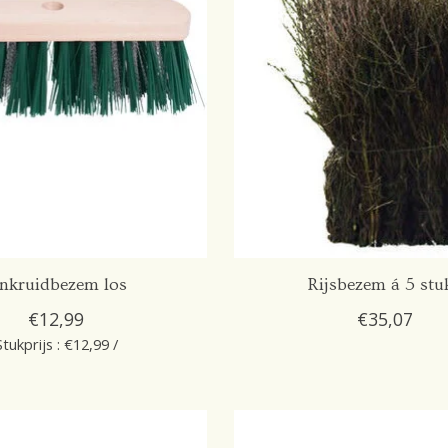
nkruidbezem los
Rijsbezem á 5 stu
€12,99
€35,07
Stukprijs : €12,99 /