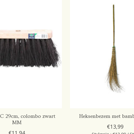
C 29cm, colombo zwart
Heksenbezem met bamb
MM
€13,99
€11,94
Stukprijs : €13,99 / S