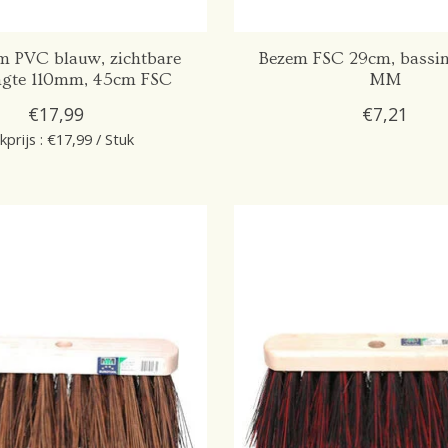
m PVC blauw, zichtbare
Bezem FSC 29cm, bassin
engte 110mm, 45cm FSC
MM
€17,99
€7,21
kprijs : €17,99 / Stuk