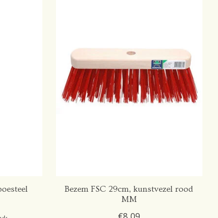
oesteel
Bezem FSC 29cm, kunstvezel rood
MM
€8,09
tuk