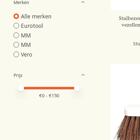
Merken
Alle merken
Stalbeze
vezell
Eurotool
MM
Stu
MM
Vero
Prijs
Minimale prijswaarde
Price maximum value
€
0
- €
150