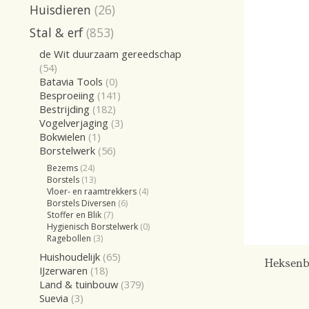
Huisdieren
(26)
Stal & erf
(853)
de Wit duurzaam gereedschap
(54)
Batavia Tools
(0)
Besproeiing
(141)
Bestrijding
(182)
Vogelverjaging
(3)
Bokwielen
(1)
Borstelwerk
(56)
Bezems
(24)
Borstels
(13)
Vloer- en raamtrekkers
(4)
Borstels Diversen
(6)
Stoffer en Blik
(7)
Hygienisch Borstelwerk
(0)
Ragebollen
(3)
Huishoudelijk
(65)
Heksenb
IJzerwaren
(18)
Land & tuinbouw
(379)
Suevia
(3)