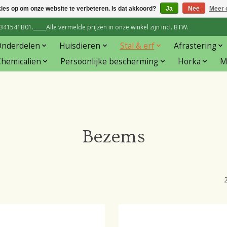
kies op om onze website te verbeteren. Is dat akkoord?
Ja
Nee
Meer 
1541B01._____Alle vermelde prijzen in onze winkel zijn incl. BTW.
Onderdelen
Huisdieren
Stal & erf
Afrastering
hemicalien
Persoonlijke bescherming
Horka
M
Bezems