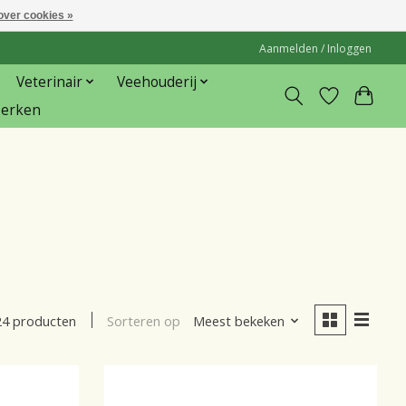
over cookies »
Aanmelden / Inloggen
Veterinair
Veehouderij
erken
Sorteren op
Meest bekeken
24 producten