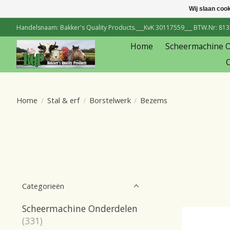
Wij slaan coo
Handelsnaam: Bakker's Quality Products.___KvK 30117559___ BTW.Nr: 81334
Home
Scheermachine 
C
Home
/
Stal & erf
/
Borstelwerk
/
Bezems
Categorieën
Scheermachine Onderdelen
(331)