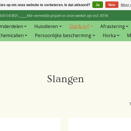
kies op om onze website te verbeteren. Is dat akkoord?
Ja
Nee
Meer 
1541B01._____Alle vermelde prijzen in onze winkel zijn incl. BTW.
Onderdelen
Huisdieren
Stal & erf
Afrastering
hemicalien
Persoonlijke bescherming
Horka
M
Slangen