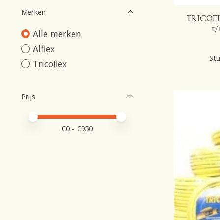
Merken
TRICOFLE
t/
Alle merken
Alflex
Stu
Tricoflex
Prijs
Minimale prijswaarde
Price maximum value
€
0
- €
950