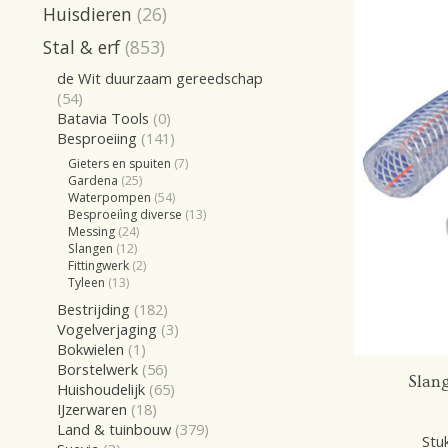
Huisdieren
(26)
Stal & erf
(853)
de Wit duurzaam gereedschap
(54)
Batavia Tools
(0)
Besproeiing
(141)
Gieters en spuiten
(7)
Gardena
(25)
Waterpompen
(54)
Besproeiìng diverse
(13)
Messing
(24)
Slangen
(12)
Fittingwerk
(2)
Tyleen
(13)
Bestrijding
(182)
Vogelverjaging
(3)
Bokwielen
(1)
Borstelwerk
(56)
Slan
Huishoudelijk
(65)
IJzerwaren
(18)
Land & tuinbouw
(379)
Stuk