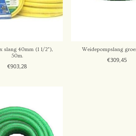
ex slang 40mm (1 1/2"),
Weidepompslang groe
50m.
€309,45
€903,28