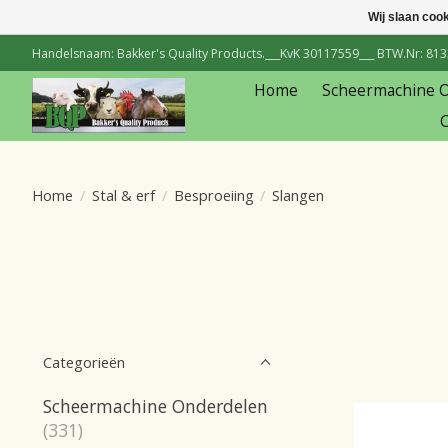
Wij slaan coo
Handelsnaam: Bakker's Quality Products.___KvK 30117559___ BTW.Nr: 81334
Home
Scheermachine 
C
Home
/
Stal & erf
/
Besproeiing
/
Slangen
Categorieën
Scheermachine Onderdelen
(331)