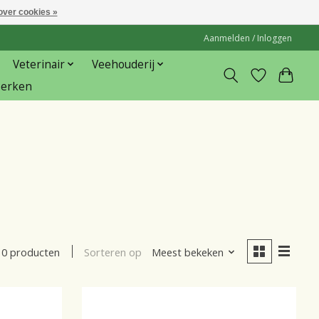
over cookies »
Aanmelden / Inloggen
Veterinair
Veehouderij
erken
Sorteren op
Meest bekeken
10 producten