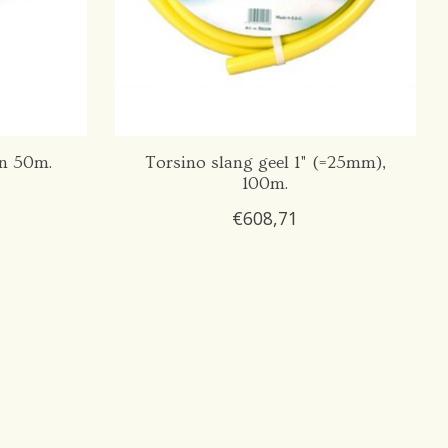
n 50m.
Torsino slang geel 1" (=25mm),
100m.
€608,71