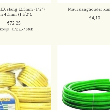
X slang 12,5mm (1/2")
Muurslanghouder kun
m 40mm (1 1/2").
€4,10
€72,25
kprijs : €72,25 / Stuk