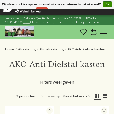
×
206
Reviews
Wij slaan cookies op om onze website te verbeteren. Is dat akkoord?
Ja
8,8
Nee
Meer over cookies »
Handelsnaam: Bakker's Quality Products.___KvK 30117559___ BTW.Nr:
813341541B01._____Alle vermelde prijzen in onze winkel zijn incl. BTW.
Verlanglijst
Winkelwa
Home
/
Afrastering
/
Ako afrastering
/
AKO Anti Diefstal kasten
AKO Anti Diefstal kasten
Filters weergeven
2 producten
Sorteren op
Meest bekeken