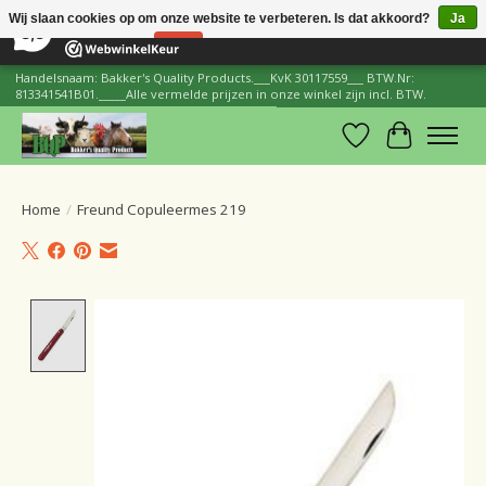
×
206
Reviews
Wij slaan cookies op om onze website te verbeteren. Is dat akkoord?
Ja
8,8
Nee
Meer over cookies »
Handelsnaam: Bakker's Quality Products.___KvK 30117559___ BTW.Nr:
813341541B01._____Alle vermelde prijzen in onze winkel zijn incl. BTW.
Verlanglijst
Winkelwa
Home
/
Freund Copuleermes 219
Product image slideshow Items