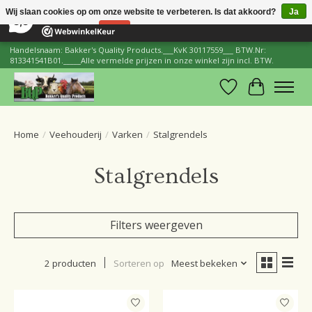
×
206
Reviews
Wij slaan cookies op om onze website te verbeteren. Is dat akkoord?
Ja
8,8
Nee
Meer over cookies »
Handelsnaam: Bakker's Quality Products.___KvK 30117559___ BTW.Nr:
813341541B01._____Alle vermelde prijzen in onze winkel zijn incl. BTW.
Verlanglijst
Winkelwa
Home
/
Veehouderij
/
Varken
/
Stalgrendels
Stalgrendels
Filters weergeven
2 producten
Sorteren op
Meest bekeken