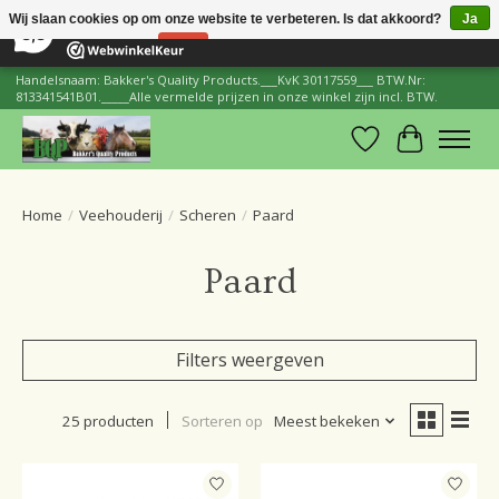
×
206
Reviews
Wij slaan cookies op om onze website te verbeteren. Is dat akkoord?
Ja
8,8
Nee
Meer over cookies »
Handelsnaam: Bakker's Quality Products.___KvK 30117559___ BTW.Nr:
813341541B01._____Alle vermelde prijzen in onze winkel zijn incl. BTW.
Verlanglijst
Winkelwa
Home
/
Veehouderij
/
Scheren
/
Paard
Paard
Filters weergeven
25 producten
Sorteren op
Meest bekeken