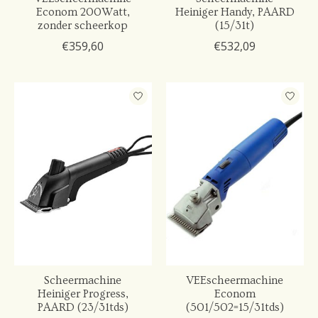
Econom 200Watt,
Heiniger Handy, PAARD
zonder scheerkop
(15/31t)
€359,60
€532,09
Scheermachine
VEEscheermachine
Heiniger Progress,
Econom
PAARD (23/31tds)
(501/502=15/31tds)