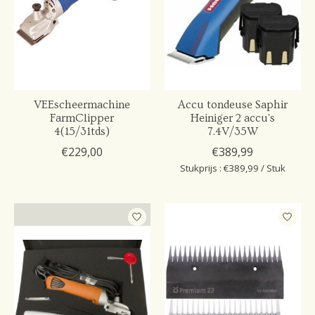
VEEscheermachine
Accu tondeuse Saphir
FarmClipper
Heiniger 2 accu's
4(15/31tds)
7.4V/35W
€229,00
€389,99
Stukprijs : €389,99 / Stuk