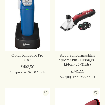
Oster tondeuse Pro
Accu-scheermachine
700i
Xplorer PRO Heiniger 1
Li-Ion (23/21tds)
€402,50
€749,99
Stukprijs : €402,50 / Stuk
Stukprijs : €749,99 / Stuk