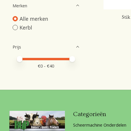
Merken
Stik
Alle merken
Kerbl
Prijs
Minimale prijswaarde
Price maximum value
€
0
- €
40
Categorieën
Scheermachine Onderdelen