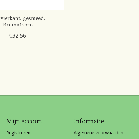
 vierkant, gesmeed,
14mmx40cm
€32,56
Mijn account
Informatie
Registreren
Algemene voorwaarden