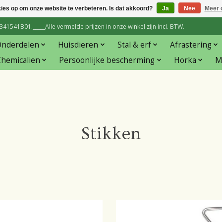
kies op om onze website te verbeteren. Is dat akkoord?
Ja
Nee
Meer 
1541B01._____Alle vermelde prijzen in onze winkel zijn incl. BTW.
Onderdelen
Huisdieren
Stal & erf
Afrastering
hemicalien
Persoonlijke bescherming
Horka
M
Stikken