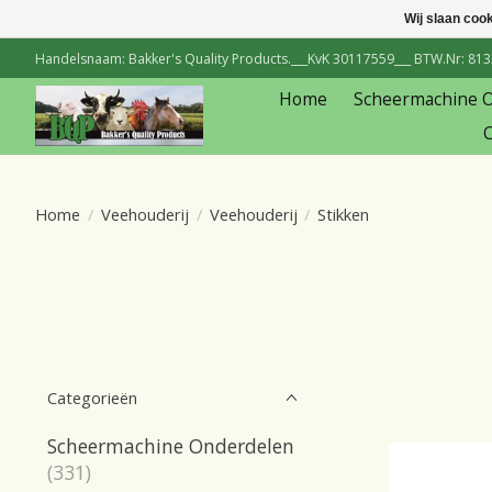
Wij slaan coo
Handelsnaam: Bakker's Quality Products.___KvK 30117559___ BTW.Nr: 81334
Home
Scheermachine 
C
Home
/
Veehouderij
/
Veehouderij
/
Stikken
Categorieën
Scheermachine Onderdelen
(331)