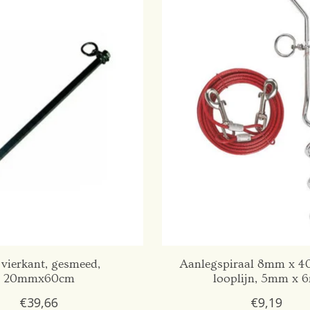
 vierkant, gesmeed,
Aanlegspiraal 8mm x 4
20mmx60cm
looplijn, 5mm x 
€39,66
€9,19