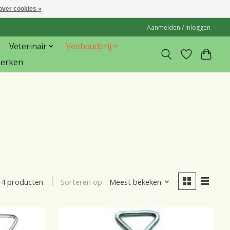
over cookies »
Aanmelden / Inloggen
Veterinair
Veehouderij
erken
Sorteren op
Meest bekeken
4 producten