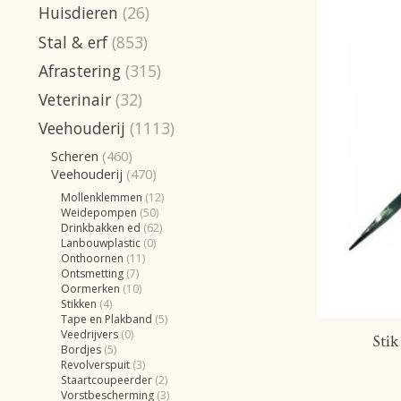
Huisdieren
(26)
Stal & erf
(853)
Afrastering
(315)
Veterinair
(32)
Veehouderij
(1113)
Scheren
(460)
Veehouderij
(470)
Mollenklemmen
(12)
Weidepompen
(50)
Drinkbakken ed
(62)
Lanbouwplastic
(0)
Onthoornen
(11)
Ontsmetting
(7)
Oormerken
(10)
Stikken
(4)
Tape en Plakband
(5)
Veedrijvers
(0)
Stik
Bordjes
(5)
Revolverspuit
(3)
Staartcoupeerder
(2)
Vorstbescherming
(3)