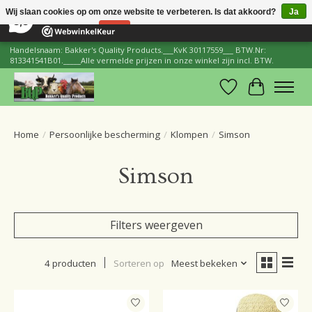
×
206
Reviews
Wij slaan cookies op om onze website te verbeteren. Is dat akkoord?
Ja
8,8
Nee
Meer over cookies »
Handelsnaam: Bakker's Quality Products.___KvK 30117559___ BTW.Nr:
813341541B01._____Alle vermelde prijzen in onze winkel zijn incl. BTW.
Verlanglijst
Winkelwa
Home
/
Persoonlijke bescherming
/
Klompen
/
Simson
Simson
Filters weergeven
4 producten
Sorteren op
Meest bekeken