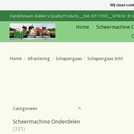
Wij slaan coo
Handelsnaam: Bakker's Quality Products.___KvK 30117559___ BTW.Nr: 81334
Home
Scheermachine 
C
Home
/
Afrastering
/
Schapengaas
/
Schapengaas licht
Categorieën
Scheermachine Onderdelen
(331)