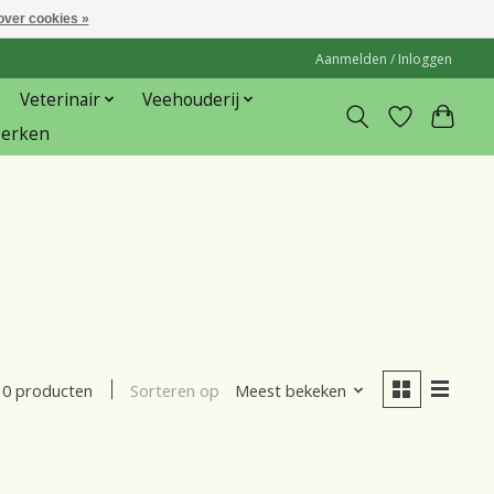
over cookies »
Aanmelden / Inloggen
Veterinair
Veehouderij
erken
Sorteren op
Meest bekeken
0 producten