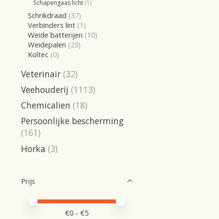
Schapengaas licht
(1)
Schrikdraad
(37)
Verbinders lint
(1)
Weide batterijen
(10)
Weidepalen
(25)
Koltec
(0)
Veterinair
(32)
Veehouderij
(1113)
Chemicalien
(18)
Persoonlijke bescherming
(161)
Horka
(3)
Prijs
Minimale prijswaarde
Price maximum value
€
0
- €
5