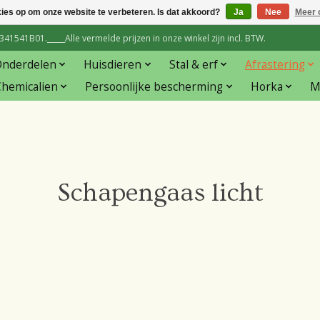
kies op om onze website te verbeteren. Is dat akkoord?
Ja
Nee
Meer 
1541B01._____Alle vermelde prijzen in onze winkel zijn incl. BTW.
Onderdelen
Huisdieren
Stal & erf
Afrastering
hemicalien
Persoonlijke bescherming
Horka
M
Schapengaas licht