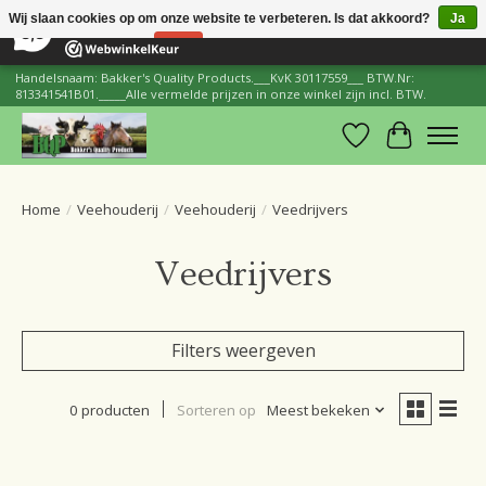
×
206
Reviews
Wij slaan cookies op om onze website te verbeteren. Is dat akkoord?
Ja
8,8
Nee
Meer over cookies »
Handelsnaam: Bakker's Quality Products.___KvK 30117559___ BTW.Nr:
813341541B01._____Alle vermelde prijzen in onze winkel zijn incl. BTW.
Verlanglijst
Winkelwa
Home
/
Veehouderij
/
Veehouderij
/
Veedrijvers
Veedrijvers
Filters weergeven
0 producten
Sorteren op
Meest bekeken