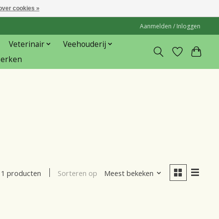
over cookies »
Aanmelden / Inloggen
Veterinair
Veehouderij
erken
Sorteren op
Meest bekeken
1 producten