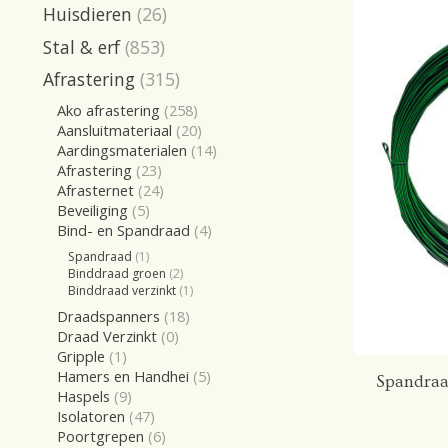
Huisdieren
(26)
Stal & erf
(853)
Afrastering
(315)
Ako afrastering
(258)
Aansluitmateriaal
(20)
Aardingsmaterialen
(14)
Afrastering
(23)
Afrasternet
(24)
Beveiliging
(5)
Bind- en Spandraad
(4)
Spandraad
(1)
Binddraad groen
(2)
Binddraad verzinkt
(1)
Draadspanners
(18)
Draad Verzinkt
(0)
Gripple
(1)
Hamers en Handhei
(5)
Spandraa
Haspels
(9)
Isolatoren
(47)
Poortgrepen
(6)