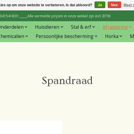
kies op om onze website te verbeteren. Is dat akkoord?
Ja
Nee
Meer 
1541B01._____Alle vermelde prijzen in onze winkel zijn incl. BTW.
Onderdelen
Huisdieren
Stal & erf
Afrastering
hemicalien
Persoonlijke bescherming
Horka
M
Spandraad