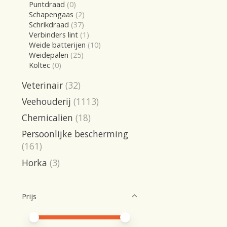
Puntdraad
(0)
Schapengaas
(2)
Schrikdraad
(37)
Verbinders lint
(1)
Weide batterijen
(10)
Weidepalen
(25)
Koltec
(0)
Veterinair
(32)
Veehouderij
(1113)
Chemicalien
(18)
Persoonlijke bescherming
(161)
Horka
(3)
Prijs
Minimale prijswaarde
Price maximum value