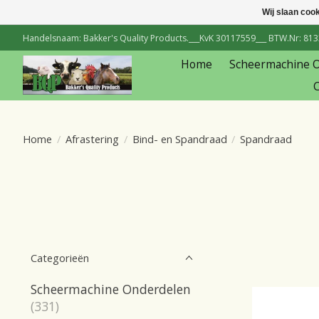
Wij slaan coo
Handelsnaam: Bakker's Quality Products.___KvK 30117559___ BTW.Nr: 81334
Home
Scheermachine 
C
Home
/
Afrastering
/
Bind- en Spandraad
/
Spandraad
Categorieën
Scheermachine Onderdelen
(331)