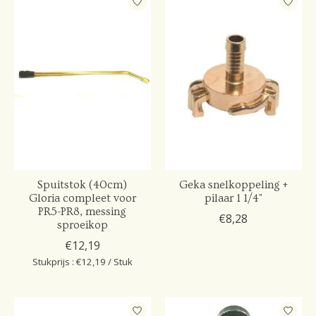
Spuitstok (40cm)
Geka snelkoppeling +
Gloria compleet voor
pilaar 1 1/4"
PR5-PR8, messing
€8,28
sproeikop
€12,19
Stukprijs : €12,19 / Stuk