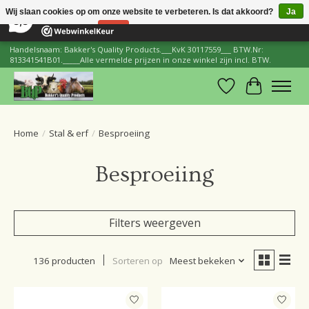
×
206
Reviews
Wij slaan cookies op om onze website te verbeteren. Is dat akkoord?
Ja
8,8
Nee
Meer over cookies »
Handelsnaam: Bakker's Quality Products.___KvK 30117559___ BTW.Nr:
813341541B01._____Alle vermelde prijzen in onze winkel zijn incl. BTW.
Verlanglijst
Winkelwa
Home
/
Stal & erf
/
Besproeiing
Besproeiing
Filters weergeven
136 producten
Sorteren op
Meest bekeken