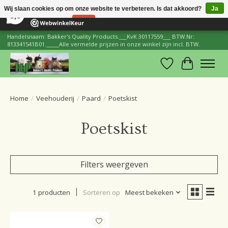
×
206
Reviews
Wij slaan cookies op om onze website te verbeteren. Is dat akkoord?
Ja
8,8
Nee
Meer over cookies »
Handelsnaam: Bakker's Quality Products.___KvK 30117559___ BTW.Nr:
813341541B01._____Alle vermelde prijzen in onze winkel zijn incl. BTW.
Verlanglijst
Winkelwa
Home
/
Veehouderij
/
Paard
/
Poetskist
Poetskist
Filters weergeven
1 producten
Sorteren op
Meest bekeken