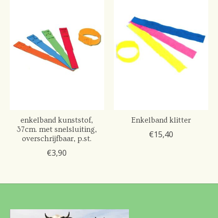
enkelband kunststof,
Enkelband klitter
37cm. met snelsluiting,
€15,40
overschrijfbaar, p.st.
€3,90