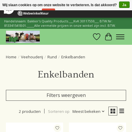
×
206
Reviews
Wij slaan cookies op om onze website te verbeteren. Is dat akkoord?
Ja
8,8
Nee
Meer over cookies »
Handelsnaam: Bakker's Quality Products.___KvK 30117559___ BTW.Nr:
813341541B01._____Alle vermelde prijzen in onze winkel zijn incl. BTW.
Verlanglijst
Winkelwa
Home
/
Veehouderij
/
Rund
/
Enkelbanden
Enkelbanden
Filters weergeven
2 producten
Sorteren op
Meest bekeken