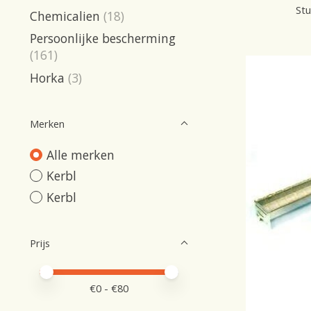
Stu
Chemicalien
(18)
Persoonlijke bescherming
(161)
Horka
(3)
Merken
Alle merken
Kerbl
Kerbl
Prijs
Minimale prijswaarde
Price maximum value
€
0
- €
80