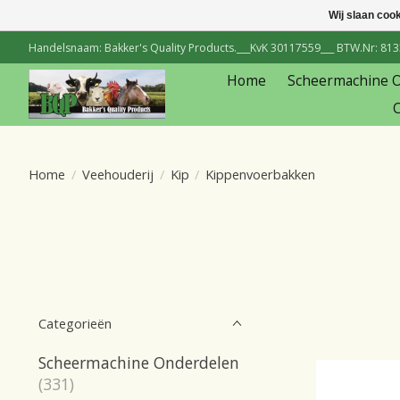
Wij slaan coo
Handelsnaam: Bakker's Quality Products.___KvK 30117559___ BTW.Nr: 81334
Home
Scheermachine 
C
Home
/
Veehouderij
/
Kip
/
Kippenvoerbakken
Categorieën
Scheermachine Onderdelen
(331)