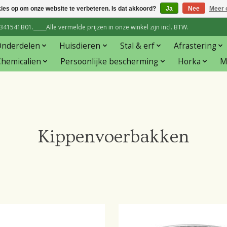
kies op om onze website te verbeteren. Is dat akkoord?
Ja
Nee
Meer 
1541B01._____Alle vermelde prijzen in onze winkel zijn incl. BTW.
Onderdelen
Huisdieren
Stal & erf
Afrastering
hemicalien
Persoonlijke bescherming
Horka
M
Kippenvoerbakken