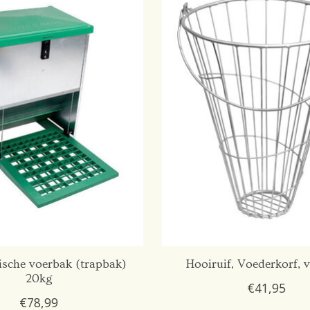
sche voerbak (trapbak)
Hooiruif, Voederkorf, v
20kg
€41,95
€78,99