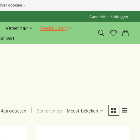
over cookies »
Aanmelden / Inloggen
Veterinair
Veehouderij
erken
Sorteren op
Meest bekeken
4 producten