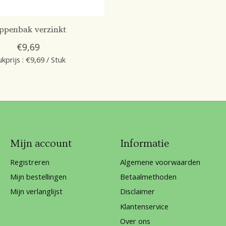
ppenbak verzinkt
€9,69
ukprijs : €9,69 / Stuk
Mijn account
Informatie
Registreren
Algemene voorwaarden
Mijn bestellingen
Betaalmethoden
Mijn verlanglijst
Disclaimer
Klantenservice
Over ons