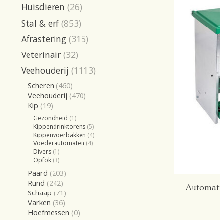
Huisdieren
(26)
Stal & erf
(853)
Afrastering
(315)
Veterinair
(32)
Veehouderij
(1113)
Scheren
(460)
Veehouderij
(470)
Kip
(19)
Gezondheid
(1)
Kippendrinktorens
(5)
Kippenvoerbakken
(4)
Voederautomaten
(4)
Divers
(1)
Opfok
(3)
Paard
(203)
Rund
(242)
Automati
Schaap
(71)
Varken
(36)
Hoefmessen
(0)