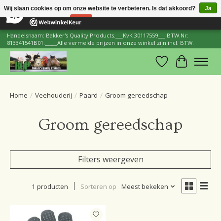
×
206
Reviews
Wij slaan cookies op om onze website te verbeteren. Is dat akkoord?
Ja
8,8
Nee
Meer over cookies »
Handelsnaam: Bakker's Quality Products.___KvK 30117559___ BTW.Nr:
813341541B01._____Alle vermelde prijzen in onze winkel zijn incl. BTW.
Verlanglijst
Winkelwa
Home
/
Veehouderij
/
Paard
/
Groom gereedschap
Groom gereedschap
Filters weergeven
1 producten
Sorteren op
Meest bekeken