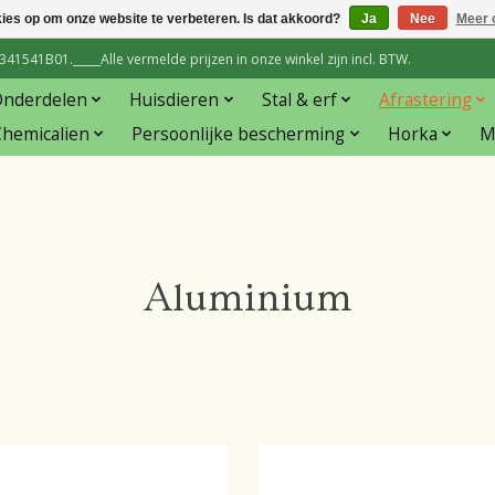
kies op om onze website te verbeteren. Is dat akkoord?
Ja
Nee
Meer 
1541B01._____Alle vermelde prijzen in onze winkel zijn incl. BTW.
Onderdelen
Huisdieren
Stal & erf
Afrastering
hemicalien
Persoonlijke bescherming
Horka
M
Aluminium