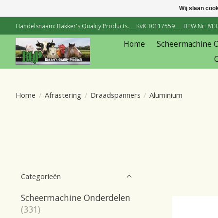
Wij slaan coo
Handelsnaam: Bakker's Quality Products.___KvK 30117559___ BTW.Nr: 81334
Home
Scheermachine 
C
Home
/
Afrastering
/
Draadspanners
/
Aluminium
Categorieën
Scheermachine Onderdelen
(331)