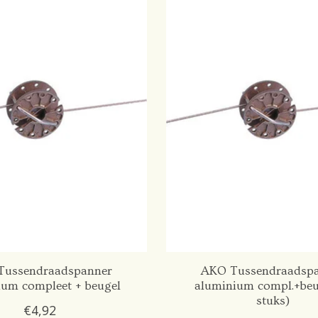
Tussendraadspanner
AKO Tussendraadsp
ium compleet + beugel
aluminium compl.+beu
stuks)
€4,92