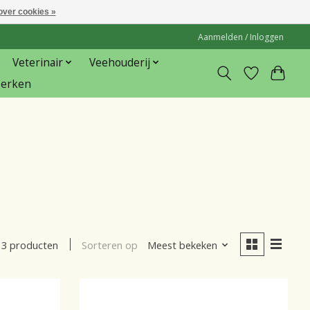
over cookies »
Aanmelden / Inloggen
Veterinair
Veehouderij
erken
Sorteren op
Meest bekeken
3 producten