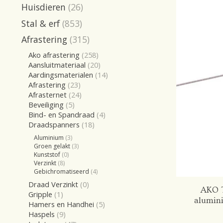
Huisdieren
(26)
Stal & erf
(853)
Afrastering
(315)
Ako afrastering
(258)
Aansluitmateriaal
(20)
Aardingsmaterialen
(14)
Afrastering
(23)
Afrasternet
(24)
Beveiliging
(5)
Bind- en Spandraad
(4)
Draadspanners
(18)
Aluminium
(3)
Groen gelakt
(3)
Kunststof
(0)
Verzinkt
(8)
Gebichromatiseerd
(4)
Draad Verzinkt
(0)
AKO 
Gripple
(1)
alumin
Hamers en Handhei
(5)
Haspels
(9)