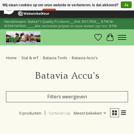
×
206
Reviews
Wij slaan cookies op om onze website te verbeteren. Is dat akkoord?
Ja
8,8
Nee
Meer over cookies »
Handelsnaam: Bakker's Quality Products.___KvK 30117559___ BTW.Nr:
813341541B01._____Alle vermelde prijzen in onze winkel zijn incl. BTW.
Verlanglijst
Winkelwa
Home
/
Stal & erf
/
Batavia Tools
/
Batavia Accu's
Batavia Accu's
Filters weergeven
0 producten
Sorteren op
Meest bekeken