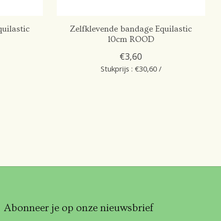
uilastic
Zelfklevende bandage Equilastic
10cm ROOD
€3,60
Stukprijs : €30,60 /
Abonneer je op onze nieuwsbrief