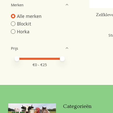
Merken
Zelfklev
Alle merken
Blockit
Horka
St
Prijs
Minimale prijswaarde
Price maximum value
€
0
- €
25
Categorieën