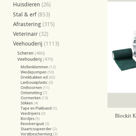
Huisdieren
(26)
Stal & erf
(853)
Afrastering
(315)
Veterinair
(32)
Veehouderij
(1113)
Scheren
(460)
Veehouderij
(470)
Mollenklemmen
(12)
Weidepompen
(50)
Drinkbakken ed
(62)
Lanbouwplastic
(0)
Onthoornen
(11)
Ontsmetting
(7)
Oormerken
(10)
Stikken
(4)
Tape en Plakband
(5)
Veedrijvers
(0)
Blockit 
Bordjes
(5)
Revolverspuit
(3)
Staartcoupeerder
(2)
Vorstbescherming
(3)