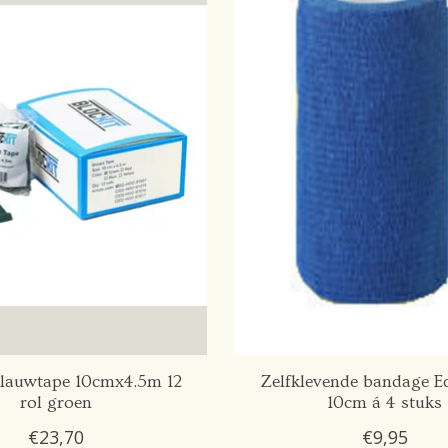
Klauwtape 10cmx4.5m 12
Zelfklevende bandage Eq
rol groen
10cm á 4 stuks
€23,70
€9,95