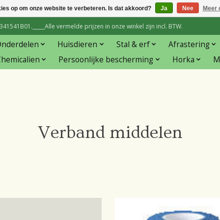
kies op om onze website te verbeteren. Is dat akkoord?
Ja
Nee
Meer 
1541B01._____Alle vermelde prijzen in onze winkel zijn incl. BTW.
Onderdelen
Huisdieren
Stal & erf
Afrastering
hemicalien
Persoonlijke bescherming
Horka
M
Verband middelen