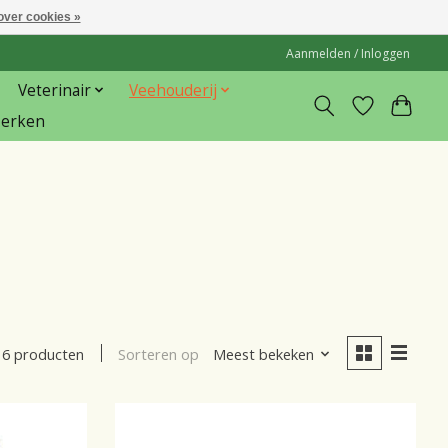
over cookies »
Aanmelden / Inloggen
Veterinair
Veehouderij
erken
Sorteren op
Meest bekeken
6 producten