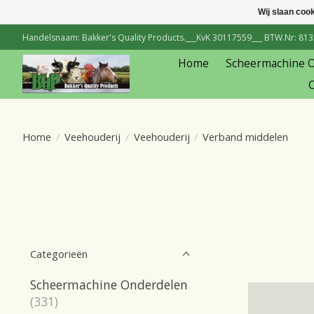
Wij slaan coo
Handelsnaam: Bakker's Quality Products.___KvK 30117559___ BTW.Nr: 81334
Home
Scheermachine 
C
Home
/
Veehouderij
/
Veehouderij
/
Verband middelen
Categorieën
Scheermachine Onderdelen
(331)