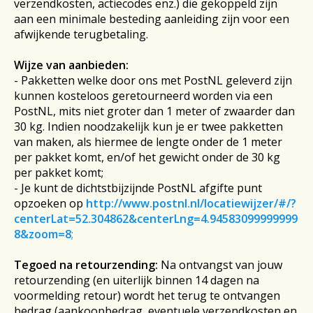
verzendkosten, actiecodes enz.) die gekoppeld zijn
aan een minimale besteding aanleiding zijn voor een
afwijkende terugbetaling.
Wijze van aanbieden:
- Pakketten welke door ons met PostNL geleverd zijn
kunnen kosteloos geretourneerd worden via een
PostNL, mits niet groter dan 1 meter of zwaarder dan
30 kg. Indien noodzakelijk kun je er twee pakketten
van maken, als hiermee de lengte onder de 1 meter
per pakket komt, en/of het gewicht onder de 30 kg
per pakket komt;
- Je kunt de dichtstbijzijnde PostNL afgifte punt
opzoeken op
http://www.postnl.nl/locatiewijzer/#/?
centerLat=52.304862&centerLng=4.94583099999999
8&zoom=8
;
Tegoed na retourzending:
Na ontvangst van jouw
retourzending (en uiterlijk binnen 14 dagen na
voormelding retour)
wordt het terug te ontvangen
bedrag (aankoopbedrag, eventuele verzendkosten en