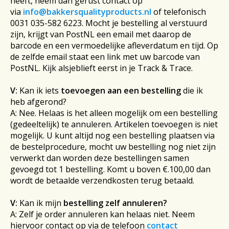
heeft, neem dan gerust contact op
via
info@bakkersqualityproducts.nl
of telefonisch
0031 035-582 6223. Mocht je bestelling al verstuurd
zijn, krijgt van PostNL een email met daarop de
barcode en een vermoedelijke afleverdatum en tijd. Op
de zelfde email staat een link met uw barcode van
PostNL. Kijk alsjeblieft eerst in je Track & Trace.
V:
Kan ik iets
toevoegen aan een bestelling
die ik
heb afgerond?
A: Nee. Helaas is het alleen mogelijk om een bestelling
(gedeeltelijk) te annuleren. Artikelen toevoegen is niet
mogelijk. U kunt altijd nog een bestelling plaatsen via
de bestelprocedure, mocht uw bestelling nog niet zijn
verwerkt dan worden deze bestellingen samen
gevoegd tot 1 bestelling. Komt u boven €.100,00 dan
wordt de betaalde verzendkosten terug betaald.
V:
Kan ik mijn
bestelling zelf annuleren?
A: Zelf je order annuleren kan helaas niet. Neem
hiervoor contact op via de telefoon
contact