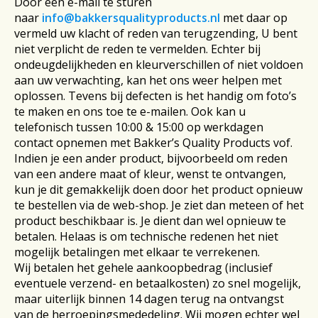
Door een e-mail te sturen
naar
info@bakkersqualityproducts.nl
met daar op
vermeld uw klacht of reden van terugzending, U bent
niet verplicht de reden te vermelden. Echter bij
ondeugdelijkheden en kleurverschillen of niet voldoen
aan uw verwachting, kan het ons weer helpen met
oplossen. Tevens bij defecten is het handig om foto’s
te maken en ons toe te e-mailen. Ook kan u
telefonisch tussen 10:00 & 15:00 op werkdagen
contact opnemen met Bakker’s Quality Products vof.
Indien je een ander product, bijvoorbeeld om reden
van een andere maat of kleur, wenst te ontvangen,
kun je dit gemakkelijk doen door het product opnieuw
te bestellen via de web-shop. Je ziet dan meteen of het
product beschikbaar is. Je dient dan wel opnieuw te
betalen. Helaas is om technische redenen het niet
mogelijk betalingen met elkaar te verrekenen.
Wij betalen het gehele aankoopbedrag (inclusief
eventuele verzend- en betaalkosten) zo snel mogelijk,
maar uiterlijk binnen 14 dagen terug na ontvangst
van de herroepingsmededeling. Wij mogen echter wel