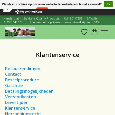
×
206
Reviews
Wij slaan cookies op om onze website te verbeteren. Is dat akkoord?
Ja
8,8
Nee
Meer over cookies »
Handelsnaam: Bakker's Quality Products.___KvK 30117559___ BTW.Nr:
813341541B01._____Alle vermelde prijzen in onze winkel zijn incl. BTW.
Verlanglijst
Winkelwa
Klantenservice
Retourzendingen
Contact
Bestelprocedure
Garantie
Betalingsmogelijkheden
Verzendkosten
Levertijden
Klantenservice
Herroepingsrecht