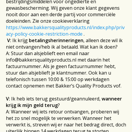
bestrijdingsmiddelen voor ongedierte en
gewasbescherming. Wij geven onze klant gegevens
nooit door aan een derde partij voor commerciële
doeleinden. Zie onze cookieverklaring
https://www.bakkersqualityproducts.nl/index.php/priv
acy-policy-cookie-restriction-mode
.
V:
Ik krijg
betalingsherinneringen
, alleen deze wil ik
niet ontvangen/heb ik al betaald. Wat kan ik doen?
A: Stuur dan alsjeblieft een email naar
info@bakkersqualityproducts.nl
met daarin het
factuurnummer. Als je geen factuurnummer hebt,
stuur dan alsjeblieft je klantnummer. Ook kan u
telefonisch tussen 10:00 & 15:00 op werkdagen
contact opnemen met Bakker’s Quality Products vof.
V:
Ik heb iets terug gestuurd/geannuleerd,
wanneer
krijg ik mijn geld terug
?
A: Wanneer wij iets retour ontvangen, proberen wij
het zo snel mogelijk te verwerken. Wanneer het
verwerkt is, streven wij er naar het bedrag direct, doch
uiterlijk binnen 14 werkdagen terug te storten.