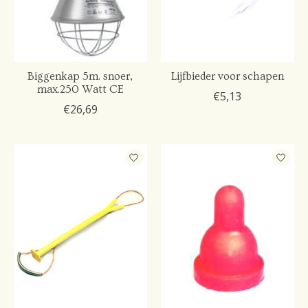
Biggenkap 5m. snoer,
Lijfbieder voor schapen
max.250 Watt CE
€5,13
€26,69