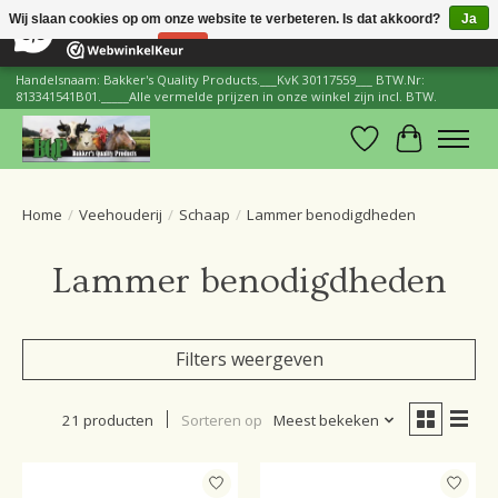
×
206
Reviews
Wij slaan cookies op om onze website te verbeteren. Is dat akkoord?
Ja
8,8
Nee
Meer over cookies »
Handelsnaam: Bakker's Quality Products.___KvK 30117559___ BTW.Nr:
813341541B01._____Alle vermelde prijzen in onze winkel zijn incl. BTW.
Verlanglijst
Winkelwa
Home
/
Veehouderij
/
Schaap
/
Lammer benodigdheden
Lammer benodigdheden
Filters weergeven
21 producten
Sorteren op
Meest bekeken