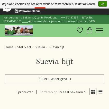
×
206
Reviews
Wij slaan cookies op om onze website te verbeteren. Is dat akkoord?
Ja
8,8
Nee
Meer over cookies »
Handelsnaam: Bakker's Quality Products.___KvK 30117559___ BTW.Nr:
813341541B01._____Alle vermelde prijzen in onze winkel zijn incl. BTW.
Verlanglijst
Winkelwa
Home
/
Stal & erf
/
Suevia
/
Suevia bijt
Suevia bijt
Filters weergeven
0 producten
Sorteren op
Meest bekeken