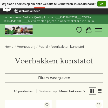
×
206
Reviews
Wij slaan cookies op om onze website te verbeteren. Is dat akkoord?
Ja
8,8
Nee
Meer over cookies »
Handelsnaam: Bakker's Quality Products.___KvK 30117559___ BTW.Nr:
813341541B01._____Alle vermelde prijzen in onze winkel zijn incl. BTW.
Verlanglijst
Winkelwa
Home
/
Veehouderij
/
Paard
/
Voerbakken kunststof
Voerbakken kunststof
Filters weergeven
10 producten
Sorteren op
Meest bekeken