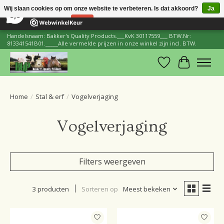
×
206
Reviews
Wij slaan cookies op om onze website te verbeteren. Is dat akkoord?
Ja
8,8
Nee
Meer over cookies »
Handelsnaam: Bakker's Quality Products.___KvK 30117559___ BTW.Nr:
813341541B01._____Alle vermelde prijzen in onze winkel zijn incl. BTW.
Verlanglijst
Winkelwa
Home
/
Stal & erf
/
Vogelverjaging
Vogelverjaging
Filters weergeven
3 producten
Sorteren op
Meest bekeken