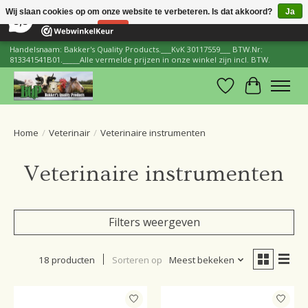
×
206
Reviews
Wij slaan cookies op om onze website te verbeteren. Is dat akkoord?
Ja
8,8
Nee
Meer over cookies »
Handelsnaam: Bakker's Quality Products.___KvK 30117559___ BTW.Nr:
813341541B01._____Alle vermelde prijzen in onze winkel zijn incl. BTW.
Verlanglijst
Winkelwa
Home
/
Veterinair
/
Veterinaire instrumenten
Veterinaire instrumenten
Filters weergeven
18 producten
Sorteren op
Meest bekeken