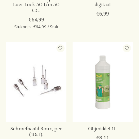
Luer-Lock 30 t/m 50
digitaal
CC.
€6,99
€64,99
Stukprijs : €64,99 / Stuk
Schroefnaald Roux, per
Glijmiddel 1L.
(10st).
€8,11