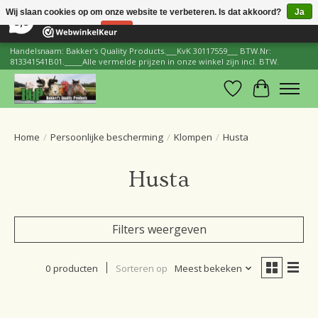
×
206
Reviews
Wij slaan cookies op om onze website te verbeteren. Is dat akkoord?
Ja
8,8
Nee
Meer over cookies »
Handelsnaam: Bakker's Quality Products.___KvK 30117559___ BTW.Nr:
813341541B01._____Alle vermelde prijzen in onze winkel zijn incl. BTW.
Verlanglijst
Winkelwa
Home
/
Persoonlijke bescherming
/
Klompen
/
Husta
Husta
Filters weergeven
0 producten
Sorteren op
Meest bekeken