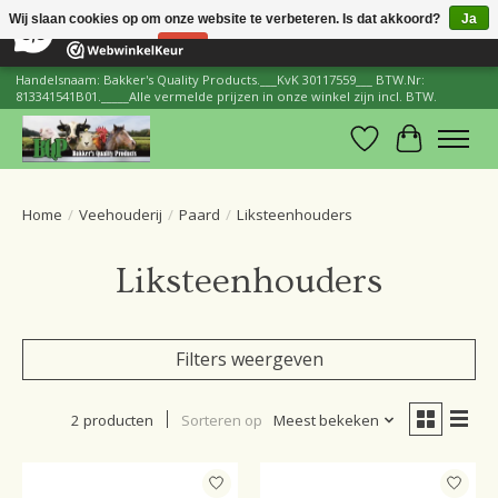
×
206
Reviews
Wij slaan cookies op om onze website te verbeteren. Is dat akkoord?
Ja
8,8
Nee
Meer over cookies »
Handelsnaam: Bakker's Quality Products.___KvK 30117559___ BTW.Nr:
813341541B01._____Alle vermelde prijzen in onze winkel zijn incl. BTW.
Verlanglijst
Winkelwa
Home
/
Veehouderij
/
Paard
/
Liksteenhouders
Liksteenhouders
Filters weergeven
2 producten
Sorteren op
Meest bekeken