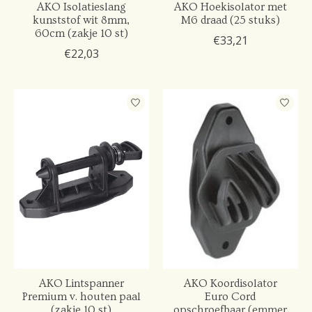
AKO Isolatieslang
AKO Hoekisolator met
kunststof wit 8mm,
M6 draad (25 stuks)
60cm (zakje 10 st)
€33,21
€22,03
AKO Lintspanner
AKO Koordisolator
Premium v. houten paal
Euro Cord
(zakje 10 st)
opschroefbaar (emmer