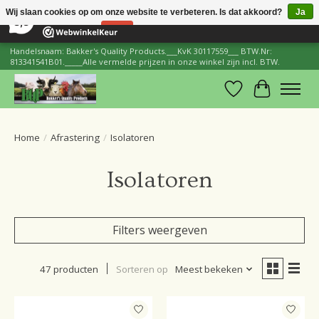
×
206
Reviews
Wij slaan cookies op om onze website te verbeteren. Is dat akkoord?
Ja
8,8
Nee
Meer over cookies »
Handelsnaam: Bakker's Quality Products.___KvK 30117559___ BTW.Nr:
813341541B01._____Alle vermelde prijzen in onze winkel zijn incl. BTW.
Verlanglijst
Winkelwa
Home
/
Afrastering
/
Isolatoren
Isolatoren
Filters weergeven
47 producten
Sorteren op
Meest bekeken