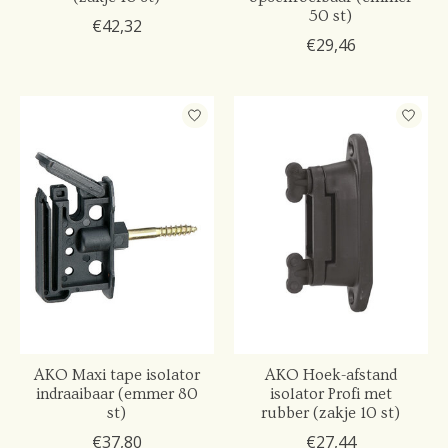
50 st)
€42,32
€29,46
AKO Maxi tape isolator
AKO Hoek-afstand
indraaibaar (emmer 80
isolator Profi met
st)
rubber (zakje 10 st)
€37,80
€27,44