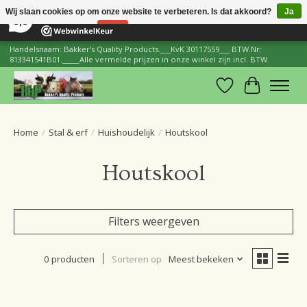
×
206
Reviews
Wij slaan cookies op om onze website te verbeteren. Is dat akkoord?
Ja
8,8
Nee
Meer over cookies »
Handelsnaam: Bakker's Quality Products.___KvK 30117559___ BTW.Nr:
813341541B01._____Alle vermelde prijzen in onze winkel zijn incl. BTW.
Verlanglijst
Winkelwa
Home
/
Stal & erf
/
Huishoudelijk
/
Houtskool
Houtskool
Filters weergeven
0 producten
Sorteren op
Meest bekeken