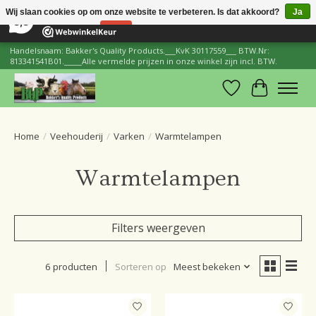
×
206
Reviews
Wij slaan cookies op om onze website te verbeteren. Is dat akkoord?
Ja
8,8
Nee
Meer over cookies »
Handelsnaam: Bakker's Quality Products.___KvK 30117559___ BTW.Nr:
813341541B01._____Alle vermelde prijzen in onze winkel zijn incl. BTW.
Verlanglijst
Winkelwa
Home
/
Veehouderij
/
Varken
/
Warmtelampen
Warmtelampen
Filters weergeven
6 producten
Sorteren op
Meest bekeken