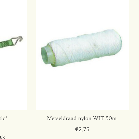
ic*
Metseldraad nylon WIT 50m.
€2,75
tuk