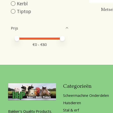
Kerbl
Metse
Tiptop
Prijs
Minimale prijswaarde
Price maximum value
€
0
- €
80
Categorieën
Scheermachine Onderdelen
Huisdieren
Stal & erf
Bakker's Quality Products.