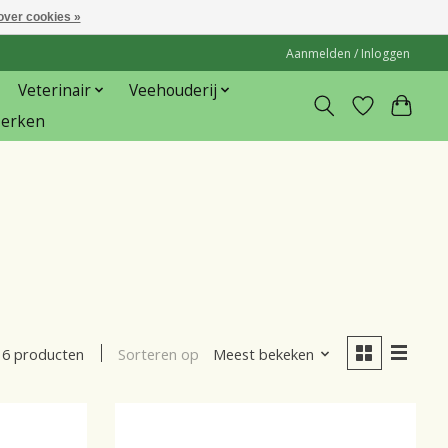
over cookies »
Aanmelden / Inloggen
Veterinair
Veehouderij
erken
Sorteren op
Meest bekeken
6 producten