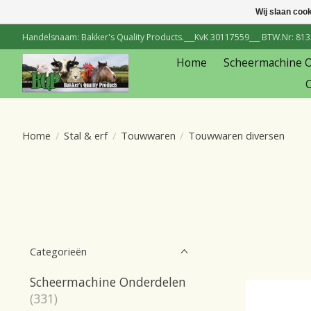
Wij slaan coo
Handelsnaam: Bakker's Quality Products.___KvK 30117559___ BTW.Nr: 81334
Home
Scheermachine 
C
Home
/
Stal & erf
/
Touwwaren
/
Touwwaren diversen
Categorieën
Scheermachine Onderdelen
(331)