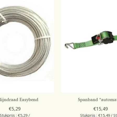
ijndraad Easybend
Spanband *automat
€5,29
€15,49
Stukprijs : €5,29 /
Stukprijs : €15,49 / S