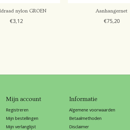
ldraad nylon GROEN
Aanhangernet
€3,12
€75,20
Mijn account
Informatie
Registreren
Algemene voorwaarden
Mijn bestellingen
Betaalmethoden
Mijn verlanglijst
Disclaimer