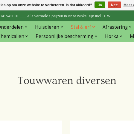
kies op om onze website te verbeteren. Is dat akkoord?
Ja
Nee
Meer 
1541B01._____Alle vermelde prijzen in onze winkel zijn incl. BTW.
Onderdelen
Huisdieren
Stal & erf
Afrastering
hemicalien
Persoonlijke bescherming
Horka
M
Touwwaren diversen