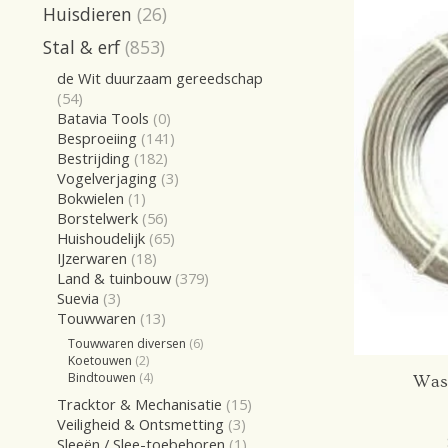
Huisdieren
(26)
Stal & erf
(853)
de Wit duurzaam gereedschap
(54)
Batavia Tools
(0)
Besproeiing
(141)
Bestrijding
(182)
Vogelverjaging
(3)
Bokwielen
(1)
Borstelwerk
(56)
Huishoudelijk
(65)
IJzerwaren
(18)
Land & tuinbouw
(379)
Suevia
(3)
Touwwaren
(13)
Touwwaren diversen
(6)
Koetouwen
(2)
Bindtouwen
(4)
Wasl
Tracktor & Mechanisatie
(15)
Veiligheid & Ontsmetting
(3)
Sleeën / Slee-toebehoren
(1)