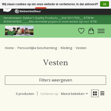
×
206
Reviews
Wij slaan cookies op om onze website te verbeteren. Is dat akkoord?
Ja
8,8
Nee
Meer over cookies »
Handelsnaam: Bakker's Quality Products.___KvK 30117559___ BTW.Nr:
813341541B01._____Alle vermelde prijzen in onze winkel zijn incl. BTW.
Verlanglijst
Winkelwa
Home
/
Persoonlijke bescherming
/
Kleding
/
Vesten
Vesten
Filters weergeven
0 producten
Sorteren op
Meest bekeken