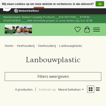
×
206
Reviews
Wij slaan cookies op om onze website te verbeteren. Is dat akkoord?
Ja
8,8
Nee
Meer over cookies »
Handelsnaam: Bakker's Quality Products.___KvK 30117559___ BTW.Nr:
813341541B01._____Alle vermelde prijzen in onze winkel zijn incl. BTW.
Verlanglijst
Winkelwa
Home
/
Veehouderij
/
Veehouderij
/
Lanbouwplastic
Lanbouwplastic
Filters weergeven
0 producten
Sorteren op
Meest bekeken