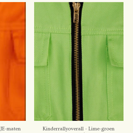
NJE-maten
Kinderrallyoverall - Lime-groen