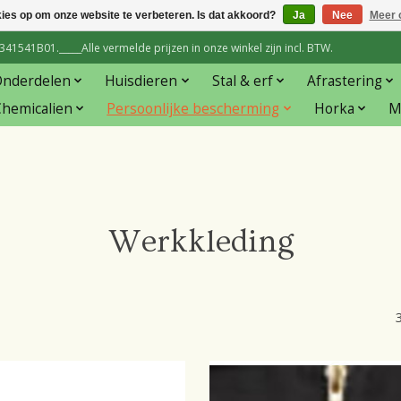
kies op om onze website te verbeteren. Is dat akkoord?
Ja
Nee
Meer 
1541B01._____Alle vermelde prijzen in onze winkel zijn incl. BTW.
Onderdelen
Huisdieren
Stal & erf
Afrastering
hemicalien
Persoonlijke bescherming
Horka
M
Werkkleding