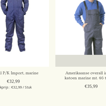
l P/K Import, marine
Amerikaanse overall 
katoen marine mt. 46 
€32,99
€35,99
kprijs : €32,99 / Stuk