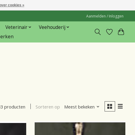
over cookies »
Aanmelden / Inloggen
Veterinair
Veehouderij
erken
Sorteren op
Meest bekeken
33 producten