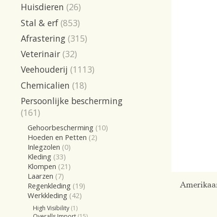
Huisdieren
(26)
Stal & erf
(853)
Afrastering
(315)
Veterinair
(32)
Veehouderij
(1113)
Chemicalien
(18)
Persoonlijke bescherming
(161)
Gehoorbescherming
(10)
Hoeden en Petten
(2)
Inlegzolen
(0)
Kleding
(33)
Klompen
(21)
Laarzen
(7)
Amerikaa
Regenkleding
(19)
Werkkleding
(42)
High Visibility
(1)
Overalls Import
(15)