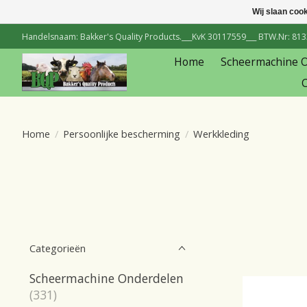
Wij slaan coo
Handelsnaam: Bakker's Quality Products.___KvK 30117559___ BTW.Nr: 81334
Home
Scheermachine 
C
Home
/
Persoonlijke bescherming
/
Werkkleding
Categorieën
Scheermachine Onderdelen
(331)