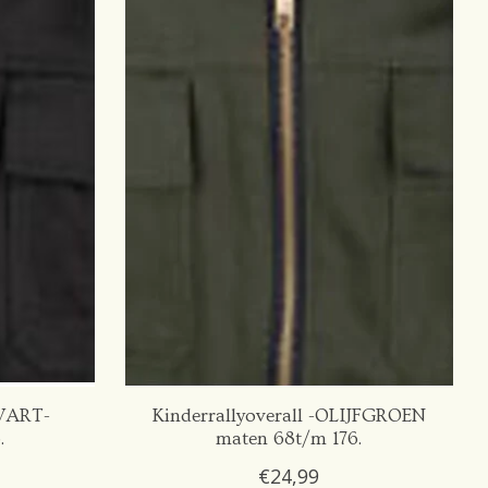
ZWART-
Kinderrallyoverall -OLIJFGROEN
.
maten 68t/m 176.
€24,99