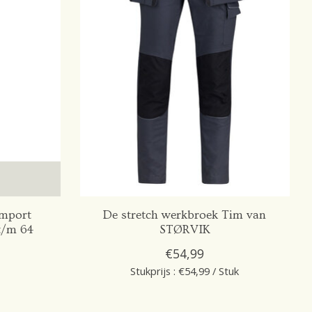
import
De stretch werkbroek Tim van
t/m 64
STØRVIK
€54,99
Stukprijs : €54,99 / Stuk