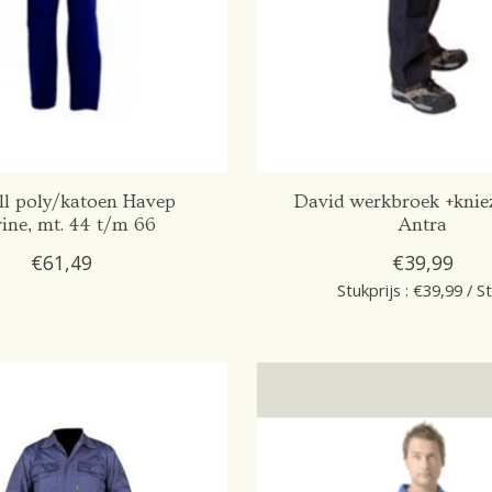
ll poly/katoen Havep
David werkbroek +knie
ine, mt. 44 t/m 66
Antra
€61,49
€39,99
Stukprijs : €39,99 / S