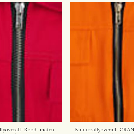
llyoverall- Rood- maten
Kinderrallyoverall -ORA