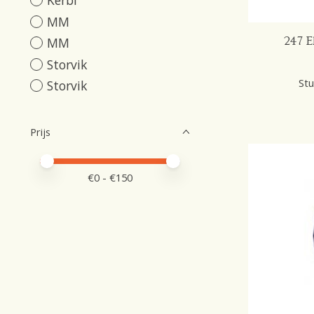
Kerbl
MM
247 E
MM
Storvik
Stu
Storvik
Prijs
Minimale prijswaarde
Price maximum value
€
0
- €
150