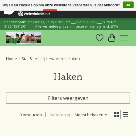
×
206
Reviews
Wij slaan cookies op om onze website te verbeteren. Is dat akkoord?
Ja
8,8
Nee
Meer over cookies »
Handelsnaam: Bakker's Quality Products.___KvK 30117559___ BTW.Nr:
813341541B01._____Alle vermelde prijzen in onze winkel zijn incl. BTW.
Verlanglijst
Winkelwa
Home
/
Stal & erf
/
IJzerwaren
/
Haken
Haken
Filters weergeven
0 producten
Sorteren op
Meest bekeken