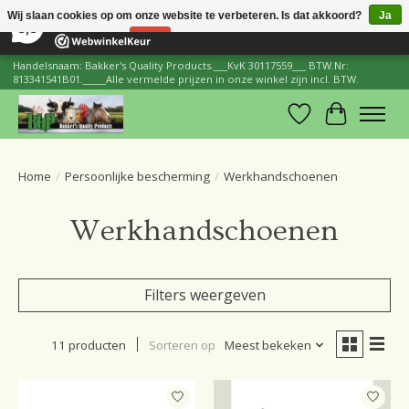
×
206
Reviews
Wij slaan cookies op om onze website te verbeteren. Is dat akkoord?
Ja
8,8
Nee
Meer over cookies »
Handelsnaam: Bakker's Quality Products.___KvK 30117559___ BTW.Nr:
813341541B01._____Alle vermelde prijzen in onze winkel zijn incl. BTW.
Verlanglijst
Winkelwa
Home
/
Persoonlijke bescherming
/
Werkhandschoenen
Werkhandschoenen
Filters weergeven
11 producten
Sorteren op
Meest bekeken