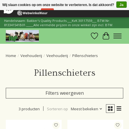
×
206
Reviews
Wij slaan cookies op om onze website te verbeteren. Is dat akkoord?
Ja
8,8
Nee
Meer over cookies »
Handelsnaam: Bakker's Quality Products.___KvK 30117559___ BTW.Nr:
813341541B01._____Alle vermelde prijzen in onze winkel zijn incl. BTW.
Verlanglijst
Winkelwa
Home
/
Veehouderij
/
Veehouderij
/
Pillenschieters
Pillenschieters
Filters weergeven
3 producten
Sorteren op
Meest bekeken