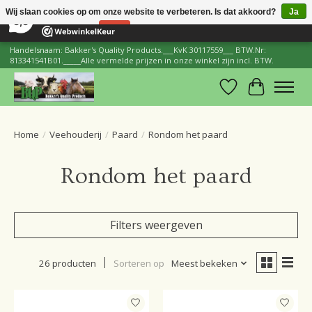
×
206
Reviews
Wij slaan cookies op om onze website te verbeteren. Is dat akkoord?
Ja
8,8
Nee
Meer over cookies »
Handelsnaam: Bakker's Quality Products.___KvK 30117559___ BTW.Nr:
813341541B01._____Alle vermelde prijzen in onze winkel zijn incl. BTW.
Verlanglijst
Winkelwa
Home
/
Veehouderij
/
Paard
/
Rondom het paard
Rondom het paard
Filters weergeven
26 producten
Sorteren op
Meest bekeken